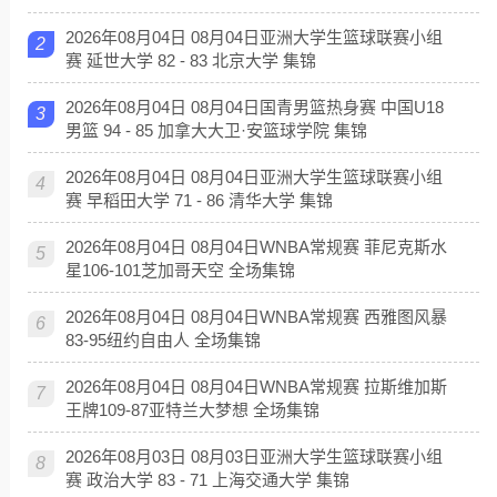
2026年08月04日 08月04日亚洲大学生篮球联赛小组
2
赛 延世大学 82 - 83 北京大学 集锦
2026年08月04日 08月04日国青男篮热身赛 中国U18
3
男篮 94 - 85 加拿大大卫·安篮球学院 集锦
2026年08月04日 08月04日亚洲大学生篮球联赛小组
4
赛 早稻田大学 71 - 86 清华大学 集锦
2026年08月04日 08月04日WNBA常规赛 菲尼克斯水
5
星106-101芝加哥天空 全场集锦
2026年08月04日 08月04日WNBA常规赛 西雅图风暴
6
83-95纽约自由人 全场集锦
2026年08月04日 08月04日WNBA常规赛 拉斯维加斯
7
王牌109-87亚特兰大梦想 全场集锦
2026年08月03日 08月03日亚洲大学生篮球联赛小组
8
赛 政治大学 83 - 71 上海交通大学 集锦