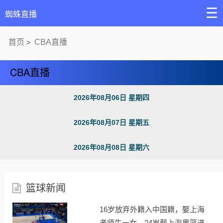
☰
蜘蛛直播
首页
CBA直播
>
CBA直播
2026年08月06日 星期四
2026年08月07日 星期五
2026年08月08日 星期六
篮球新闻
16岁放弃外籍入中国籍，娶上海
老师生一女，24岁帮上海男篮进