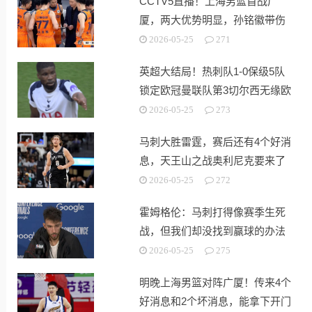
CCTV5直播！上海男篮首战广
厦，两大优势明显，孙铭徽带伤
出战！
2026-05-25
271
英超大结局！热刺队1-0保级5队
锁定欧冠曼联队第3切尔西无缘欧
战
2026-05-25
273
马刺大胜雷霆，赛后还有4个好消
息，天王山之战奥利尼克要来了
2026-05-25
272
霍姆格伦：马刺打得像赛季生死
战，但我们却没找到赢球的办法
2026-05-25
275
明晚上海男篮对阵广厦！传来4个
好消息和2个坏消息，能拿下开门