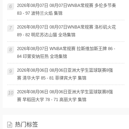
2026年08月07日 08月07日WNBA常规赛 多伦多节奏
6
83 - 97 波特兰火焰 集锦
2026年08月07日 08月07日WNBA常规赛 洛杉矶火花
7
89 - 82 明尼苏达山猫 全场集锦
2026年08月07日 WNBA常规赛 拉斯维加斯王牌 86 -
8
84 印第安纳狂热 全场集锦
2026年08月06日 08月06日亚洲大学生篮球联赛8强
9
赛 清华大学 85 - 81 菲律宾大学 集锦
2026年08月06日 08月06日亚洲大学生篮球联赛8强
10
赛 早稻田大学 78 - 71 高丽大学 集锦
热门标签