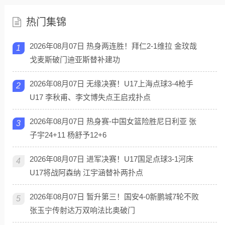
热门集锦
2026年08月07日 热身两连胜！拜仁2-1维拉 金玟哉
1
戈麦斯破门迪亚斯替补建功
2026年08月07日 无缘决赛！U17上海点球3-4枪手
2
U17 李秋甫、李文博失点王启戎扑点
2026年08月07日 热身赛-中国女篮险胜尼日利亚 张
3
子宇24+11 杨舒予12+6
2026年08月07日 进军决赛！U17国足点球3-1河床
4
U17将战阿森纳 江宇涵替补两扑点
2026年08月07日 暂升第三！国安4-0新鹏城7轮不败
5
张玉宁传射达万双响法比奥破门