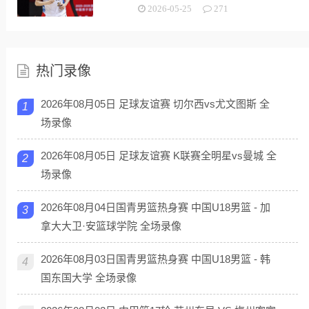
红
2026-05-25
271
热门录像
2026年08月05日 足球友谊赛 切尔西vs尤文图斯 全
1
场录像
2026年08月05日 足球友谊赛 K联赛全明星vs曼城 全
2
场录像
2026年08月04日国青男篮热身赛 中国U18男篮 - 加
3
拿大大卫·安篮球学院 全场录像
2026年08月03日国青男篮热身赛 中国U18男篮 - 韩
4
国东国大学 全场录像