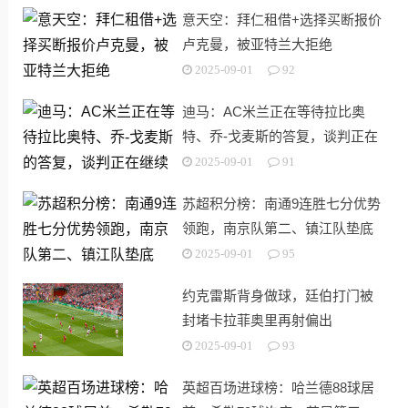
意天空：拜仁租借+选择买断报价
卢克曼，被亚特兰大拒绝
2025-09-01
92
迪马：AC米兰正在等待拉比奥
特、乔-戈麦斯的答复，谈判正在
继续
2025-09-01
91
苏超积分榜：南通9连胜七分优势
领跑，南京队第二、镇江队垫底
2025-09-01
95
约克雷斯背身做球，廷伯打门被
封堵卡拉菲奥里再射偏出
2025-09-01
93
英超百场进球榜：哈兰德88球居