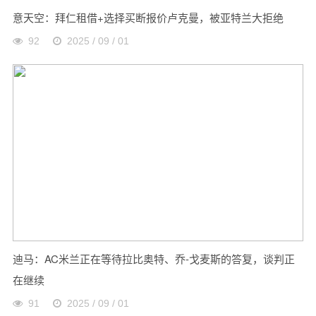
意天空：拜仁租借+选择买断报价卢克曼，被亚特兰大拒绝
92
2025 / 09 / 01
迪马：AC米兰正在等待拉比奥特、乔-戈麦斯的答复，谈判正
在继续
91
2025 / 09 / 01