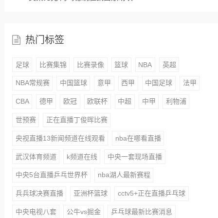
热门标签
足球
比赛集锦
比赛录像
篮球
NBA
英超
NBA常规赛
中国篮球
意甲
西甲
中国足球
法甲
CBA
德甲
欧冠
欧联杯
中超
中甲
利物浦
世预赛
正在直播丁俊晖比赛
央视直播13新闻频道在线观看
nba在哪看直播
武汉体育频道
k频道在线
中央一套现场直播
中央5台直播乒乓世界杯
nba湖人最新赛程
兵兵球决赛直播
亚洲杯篮球
cctv5+正在直播乒乓球
中央电视八套
公牛vs掘金
乒乓球最新比赛消息