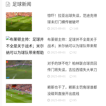
足球新闻
惊吓！拉亚出球失误，范迪克得
球未打门横传被破坏
2025-09-01
148
布莱顿主帅：足球并不全是关于
战术；米尔纳可以为球队带来帮
助
2025-09-01
92
对手的饼不吃？柏林联合球员回
传门将失误，吉拉西错失大单刀
2025-09-01
91
赖斯也干了，赖斯主罚角球谁都
没碰到直接开出底线
2025-09-01
95