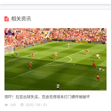
相关资讯
惊吓！拉亚出球失误，范迪克得球未打门横传被破坏
148
2025 / 09 / 01