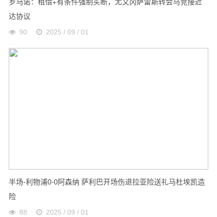
罗马诺：租借+有条件强制买断，尤文冈萨雷斯转会马竞接近
达协议
90
2025 / 09 / 01
半场-利物浦0-0阿森纳 萨利巴开场伤退拉亚险送礼马杜埃凯造
险
88
2025 / 09 / 01