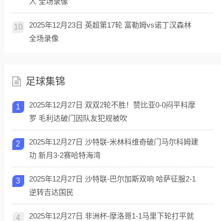
人 全场录像
2025年12月23日 英超第17轮 富勒姆vs诺丁汉森林
10
全场录像
足球集锦
2025年12月27日 双双2轮不胜！赞比亚0-0闷平科摩
1
罗 毛利达破门因队友犯规被吹
2025年12月27日 沙特联-米林科维奇破门马尔科姆建
2
功 新月3-2赛哈特海湾
2025年12月27日 沙特联-巴尔加斯双响 哈萨征服2-1
3
逆转吉达国民
2025年12月27日 非洲杯-摩洛哥1-1马里下轮打平就
4