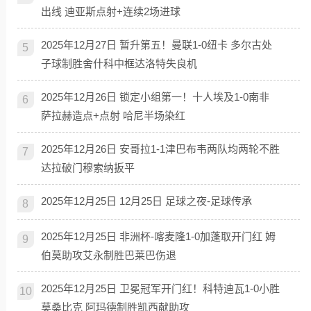
出线 迪亚斯点射+连续2场进球
2025年12月27日 暂升第五！曼联1-0纽卡 多尔古处
5
子球制胜舍什科中框达洛特失良机
2025年12月26日 锁定小组第一！十人埃及1-0南非
6
萨拉赫造点+点射 哈尼半场染红
2025年12月26日 安哥拉1-1津巴布韦两队均两轮不胜
7
达拉破门穆索纳扳平
2025年12月25日 12月25日 足球之夜-足球传承
8
2025年12月25日 非洲杯-喀麦隆1-0加蓬取开门红 姆
9
伯莫助攻艾永制胜巴莱巴伤退
2025年12月25日 卫冕冠军开门红！科特迪瓦1-0小胜
10
莫桑比克 阿玛德制胜凯西献助攻