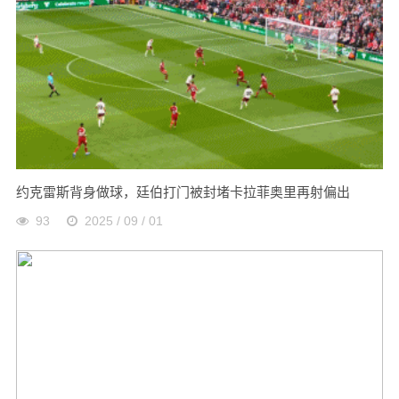
约克雷斯背身做球，廷伯打门被封堵卡拉菲奥里再射偏出
93
2025 / 09 / 01