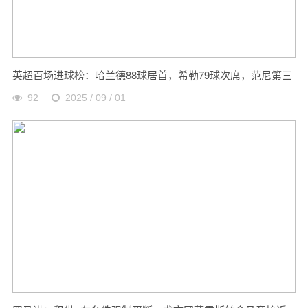
英超百场进球榜：哈兰德88球居首，希勒79球次席，范尼第三
92
2025 / 09 / 01