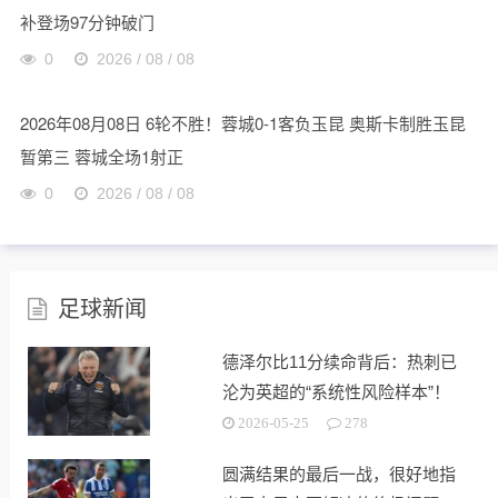
补登场97分钟破门
0
2026 / 08 / 08
2026年08月08日 6轮不胜！蓉城0-1客负玉昆 奥斯卡制胜玉昆
暂第三 蓉城全场1射正
0
2026 / 08 / 08
足球新闻
德泽尔比11分续命背后：热刺已
沦为英超的“系统性风险样本”！
2026-05-25
278
圆满结果的最后一战，很好地指