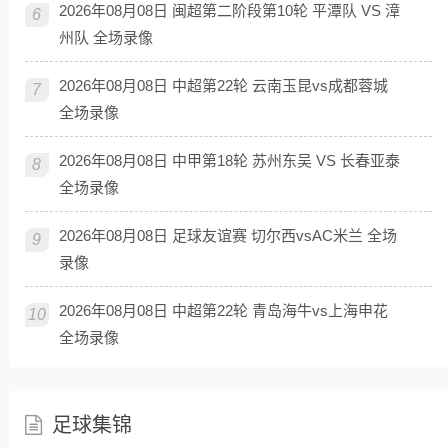
2026年08月08日 闽超第二阶段第10轮 平潭队 VS 漳
6
州队 全场录像
2026年08月08日 中超第22轮 云南玉昆vs成都蓉城
7
全场录像
2026年08月08日 中甲第18轮 苏州东吴 VS 长春亚泰
8
全场录像
2026年08月08日 足球友谊赛 切尔西vsAC米兰 全场
9
录像
2026年08月08日 中超第22轮 青岛海牛vs上海申花
10
全场录像
足球集锦