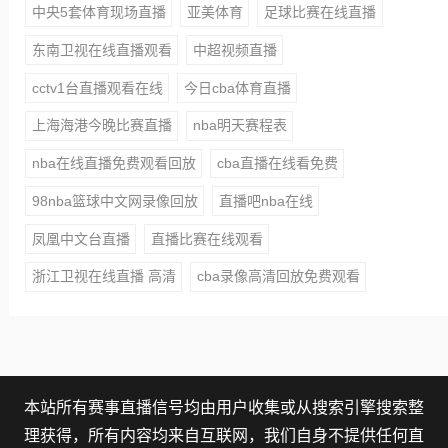
中央5套体育现场直播
亚美体育
足球比赛在线直播
东南卫视在线直播观看
中超视频直播
cctv1台直播观看在线
今日cba体育直播
上海海港今晚比赛直播
nba明天赛程表
nba在线直播免费观看回放
cba直播在线看免费
98nba篮球中文网录像回放
直播吧nba在线
凤凰中文台直播
直播比赛在线观看
浙江卫视在线直播 高清
cba录像高清回放免费观看
本站所有赛事直播信号均由用户收集或从搜索引擎搜索整
理获得，所有内容均来自互联网，我们自身不提供任何直