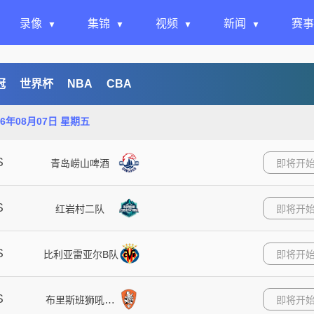
录像
集锦
视频
新闻
赛事
冠
世界杯
NBA
CBA
26年08月07日 星期五
S
青岛崂山啤酒
即将开
S
红岩村二队
即将开
S
比利亚雷亚尔B队
即将开
S
布里斯班狮吼青
即将开