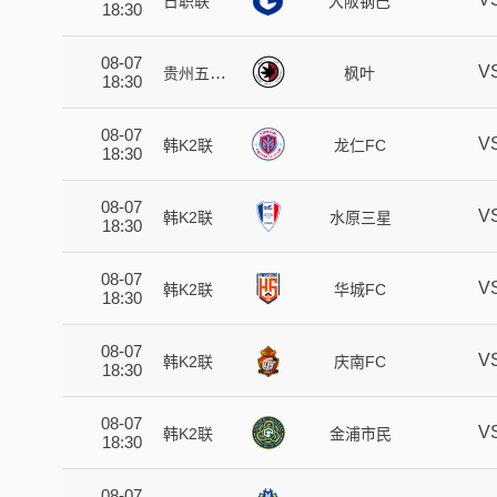
日职联
大阪钢巴
18:30
08-07
V
枫叶
贵州五峰
18:30
杯
08-07
V
韩K2联
龙仁FC
18:30
08-07
V
韩K2联
水原三星
18:30
08-07
V
韩K2联
华城FC
18:30
08-07
V
韩K2联
庆南FC
18:30
08-07
V
韩K2联
金浦市民
18:30
08-07