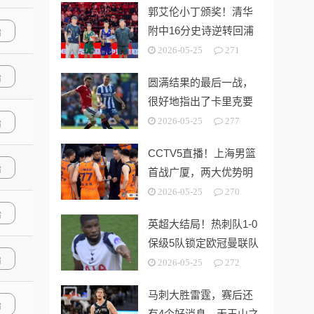
郭艾伦小丁颁奖！清华
附中16分史诗逆转回浦
始
中学 时隔5年夺第15冠
2026-05-25
271
始
圆满结果的最后一战，
很好地指出了卡里克要
解决的终极问题
2026-05-25
277
始
CCTV5直播！上海男篮
始
首战广厦，两大优势明
显，孙铭徽带伤出战！
2026-05-25
270
始
英超大结局！热刺队1-0
保级5队锁定欧冠曼联队
始
第3切尔西无缘欧战
2026-05-25
272
马刺大胜雷霆，赛后还
始
有4个好消息，天王山之