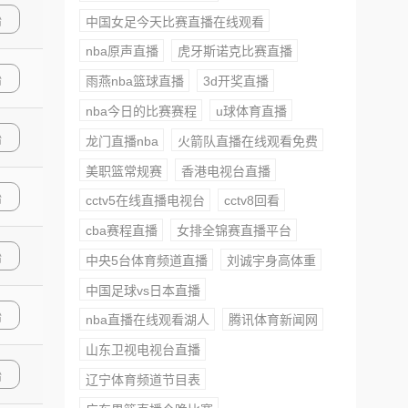
始
中国女足今天比赛直播在线观看
nba原声直播
虎牙斯诺克比赛直播
始
雨燕nba篮球直播
3d开奖直播
nba今日的比赛赛程
u球体育直播
始
龙门直播nba
火箭队直播在线观看免费
美职篮常规赛
香港电视台直播
始
cctv5在线直播电视台
cctv8回看
cba赛程直播
女排全锦赛直播平台
始
中央5台体育频道直播
刘诚宇身高体重
中国足球vs日本直播
始
nba直播在线观看湖人
腾讯体育新闻网
山东卫视电视台直播
始
辽宁体育频道节目表