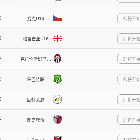
S
捷克U16
即将开
S
格鲁吉亚U16
即将开
S
克拉伦斯斑马后
即将开
备队
S
霍巴特联
即将开
S
因特莱恩
即将开
S
鹿岛鹿角
即将开
S