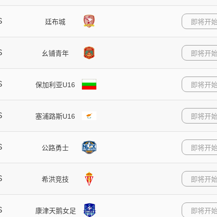
年队
S
廷布城
即将开
S
幺铺青年
即将开
S
保加利亚U16
即将开
S
塞浦路斯U16
即将开
S
公路勇士
即将开
S
希洪竞技
即将开
S
康津天鹅女足
即将开