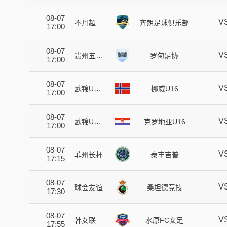
08-07
V
不丹超
齐朗足球俱乐部
17:00
08-07
V
贵州五峰
罗甸足协
17:00
杯
08-07
V
挪威U16
欧锦U16
17:00
B
08-07
V
欧锦U16
克罗地亚U16
17:00
B
08-07
V
菲州长杯
泰丰吉普
17:15
08-07
V
球会友谊
桑坦德竞技
17:30
08-07
V
韩女联
水原FC女足
17:55