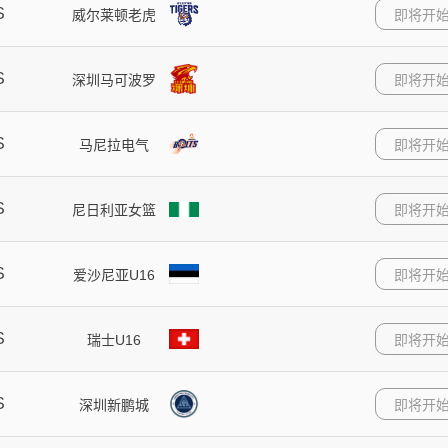
S
威尔莱顿老虎
即将开
S
深圳马可波罗
即将开
S
马尼拉电气
即将开
S
尼日利亚女篮
即将开
S
爱沙尼亚U16
即将开
S
瑞士U16
即将开
S
深圳新鹏城
即将开