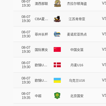
08-07
V
澳西部联
杰拉尔顿海盗
19:30
08-07
V
CBA夏季
江苏肯帝亚
19:30
联赛
08-07
V
菲州长杯
麦诺尼亚热点
19:30
08-07
V
国际赛女
中国女篮
19:30
08-07
V
欧锦U16
丹麦U16
19:30
B
08-07
V
欧锦U16
乌克兰U16
19:30
B
08-07
V
中超
北京国安
19:35