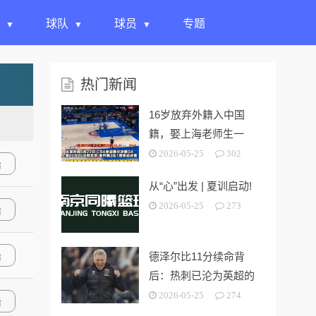
球队
球员
专题
热门新闻
16岁放弃外籍入中国
籍，娶上海老师生一
女，24岁帮上海男篮进
2026-05-25
302
始
决赛
从“心”出发 | 夏训启动!
2026-05-25
273
始
始
德泽尔比11分续命背
后：热刺已沦为英超的
“系统性风险样本”！
2026-05-25
274
始