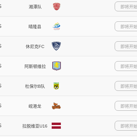
S
湘潭队
即将开
S
晴隆县
即将开
S
休尼克FC
即将开
S
阿斯顿维拉
即将开
S
杜保尔B队
即将开
S
岘港龙
即将开
S
拉脱维亚U16
即将开