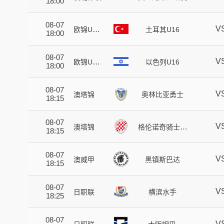
18:00
08-07
V
欧锦U16
土耳其U16
18:00
A
08-07
V
以色列U16
欧锦U16
18:00
A
08-07
V
澳塔锦
奥林比亚勇士
18:15
08-07
V
澳塔锦
格伦诺奇骑士后
18:15
备队
08-07
V
澳威甲
黑镇斯巴达
18:15
08-07
V
日职联
横滨水手
18:25
08-07
V