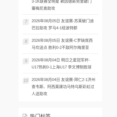
3-1K联赛全明星 赖因德斯努里破门
塞梅尼奥助攻
2026年08月05日 友谊赛-苏莱破门迪
7
巴拉助攻 罗马4-1纽波特郡
2026年08月05日 友谊赛-C罗缺席西
8
马坎送点 胜利0-2不敌阿尔梅里亚
2026年08月04日 明日之星冠军杯-
9
U17热刺0-1上海U17 李文博制胜球
2026年08月04日 友谊赛-拜仁2-1济州
10
查韦斯、阿西莫建功马特乌斯彩虹过
人送助攻
热门标签