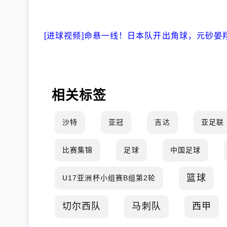
[进球视频]命悬一线！日本队开出角球，元砂晏
相关标签
沙特
亚冠
吉达
亚足联
比赛集锦
足球
中国足球
篮球
U17亚洲杯小组赛B组第2轮
切尔西队
马刺队
西甲