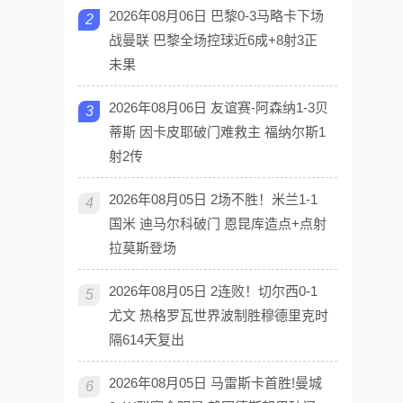
2026年08月06日 巴黎0-3马略卡下场
2
战曼联 巴黎全场控球近6成+8射3正
未果
2026年08月06日 友谊赛-阿森纳1-3贝
3
蒂斯 因卡皮耶破门难救主 福纳尔斯1
射2传
2026年08月05日 2场不胜！米兰1-1
4
国米 迪马尔科破门 恩昆库造点+点射
拉莫斯登场
2026年08月05日 2连败！切尔西0-1
5
尤文 热格罗瓦世界波制胜穆德里克时
隔614天复出
2026年08月05日 马雷斯卡首胜!曼城
6