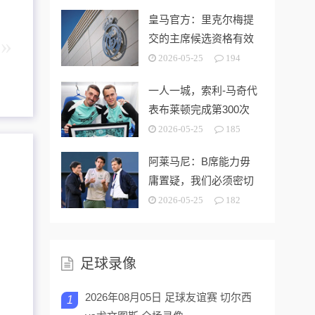
皇马官方：里克尔梅提
交的主席候选资格有效
2026-05-25
194
一人一城，索利-马奇代
表布莱顿完成第300次
出场
2026-05-25
185
阿莱马尼：B席能力毋
庸置疑，我们必须密切
关注今夏市场动向
2026-05-25
182
足球录像
2026年08月05日 足球友谊赛 切尔西
1