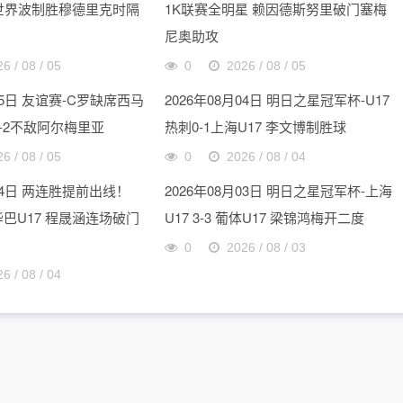
世界波制胜穆德里克时隔
1K联赛全明星 赖因德斯努里破门塞梅
尼奥助攻
6 / 08 / 05
0
2026 / 08 / 05
月05日 友谊赛-C罗缺席西马
2026年08月04日 明日之星冠军杯-U17
0-2不敌阿尔梅里亚
热刺0-1上海U17 李文博制胜球
6 / 08 / 05
0
2026 / 08 / 04
月04日 两连胜提前出线！
2026年08月03日 明日之星冠军杯-上海
0毕巴U17 程晟涵连场破门
U17 3-3 葡体U17 梁锦鸿梅开二度
0
2026 / 08 / 03
6 / 08 / 04