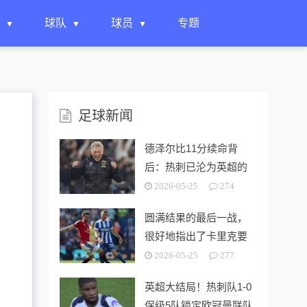
球队
球员
专题
足球新闻
德泽尔比11分续命背
后：热刺已沦为英超的
“系统性风险样本”！
2026-05-25
274
圆满结果的最后一战，
很好地指出了卡里克要
解决的终极问题
2026-05-25
277
英超大结局！热刺队1-0
保级5队锁定欧冠曼联队