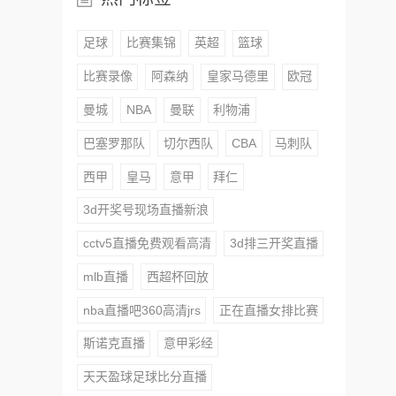
足球
比赛集锦
英超
篮球
比赛录像
阿森纳
皇家马德里
欧冠
曼城
NBA
曼联
利物浦
巴塞罗那队
切尔西队
CBA
马刺队
西甲
皇马
意甲
拜仁
3d开奖号现场直播新浪
cctv5直播免费观看高清
3d排三开奖直播
mlb直播
西超杯回放
nba直播吧360高清jrs
正在直播女排比赛
斯诺克直播
意甲彩经
天天盈球足球比分直播