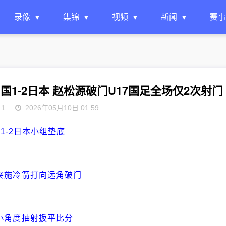
录像
集锦
视频
新闻
赛事
7中国1-2日本 赵松源破门U17国足全场仅2次射门
1
2026年05月10日 01:59
国1-2日本小组垫底
突施冷箭打向远角破门
小角度抽射扳平比分