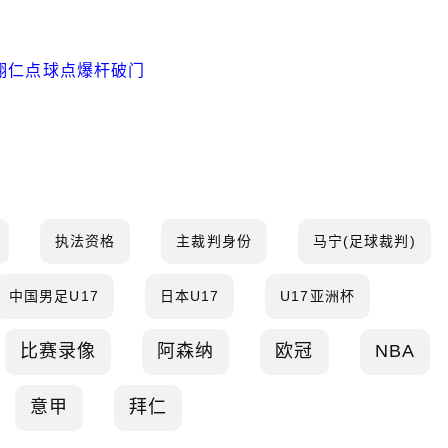
翔仁点球点爆杆破门
执法资格
主裁判身份
马宁(足球裁判)
中国男足U17
日本U17
U17亚洲杯
比赛录像
阿森纳
欧冠
NBA
意甲
拜仁