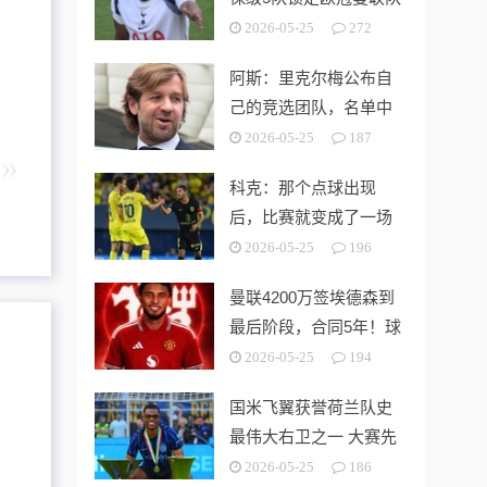
第3切尔西无缘欧战
2026-05-25
272
阿斯：里克尔梅公布自
己的竞选团队，名单中
包括多名企业家
2026-05-25
187
科克：那个点球出现
后，比赛就变成了一场
灾难
2026-05-25
196
曼联4200万签埃德森到
最后阶段，合同5年！球
员拒绝别队只等红魔
2026-05-25
194
国米飞翼获誉荷兰队史
最伟大右卫之一 大赛先
生能否比肩巴萨传奇
2026-05-25
186