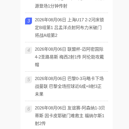
源登场1分钟传射
2026年08月06日 上海U17 2-2河床锁
3
定B组第1 吕孟洋点射阿布力米破门
将战A组第2
2026年08月06日 联盟杯-迈阿密国际
4
4-2圣路易斯 梅西2射1传 阿伦助攻戴
帽
2026年08月06日 巴黎0-3马略卡下场
5
战曼联 巴黎全场控球近6成+8射3正
未果
2026年08月06日 友谊赛-阿森纳1-3贝
6
蒂斯 因卡皮耶破门难救主 福纳尔斯1
射2传