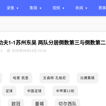
录像
集锦
视频
新闻
赛事
家庄功夫1-1苏州东吴 两队分居倒数第三与倒数第二
1
2026年06月14日 22:01
哈里·凯恩
文森特·孔帕尼
比赛集锦
足球
中国足球
中甲第11轮
欧冠
曼城
切尔西队