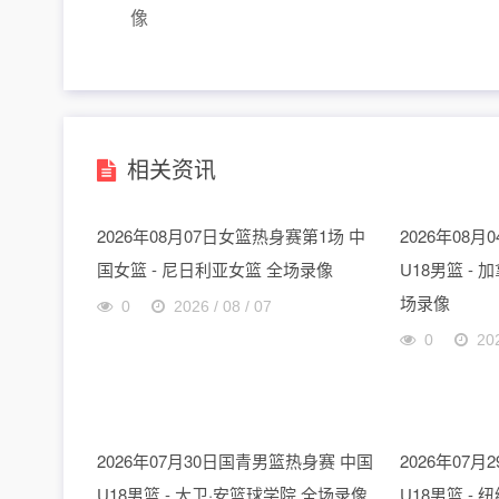
像
相关资讯
2026年08月07日女篮热身赛第1场 中
2026年08
国女篮 - 尼日利亚女篮 全场录像
U18男篮 -
场录像
0
2026 / 08 / 07
0
202
2026年07月30日国青男篮热身赛 中国
2026年07
U18男篮 - 大卫·安篮球学院 全场录像
U18男篮 -