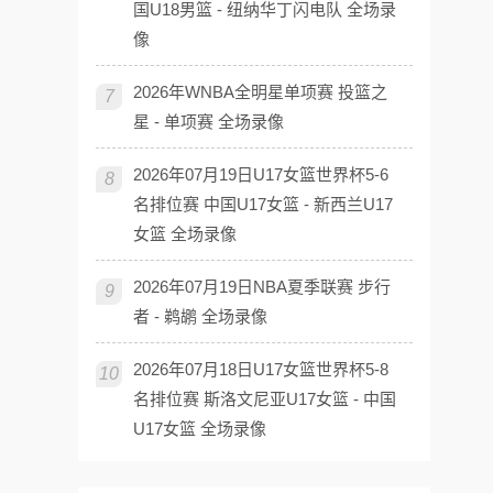
国U18男篮 - 纽纳华丁闪电队 全场录
像
2026年WNBA全明星单项赛 投篮之
7
星 - 单项赛 全场录像
2026年07月19日U17女篮世界杯5-6
8
名排位赛 中国U17女篮 - 新西兰U17
女篮 全场录像
2026年07月19日NBA夏季联赛 步行
9
者 - 鹈鹕 全场录像
2026年07月18日U17女篮世界杯5-8
10
名排位赛 斯洛文尼亚U17女篮 - 中国
U17女篮 全场录像