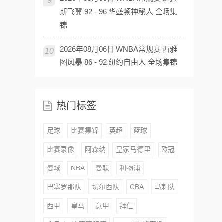
9
斯飞翼 92 - 96 华盛顿神秘人 全场集
锦
2026年08月06日 WNBA常规赛 西雅
10
图风暴 86 - 92 纽约自由人 全场集锦
热门标签
足球
比赛集锦
英超
篮球
比赛录像
阿森纳
皇家马德里
欧冠
曼城
NBA
曼联
利物浦
巴塞罗那队
切尔西队
CBA
马刺队
西甲
皇马
意甲
拜仁