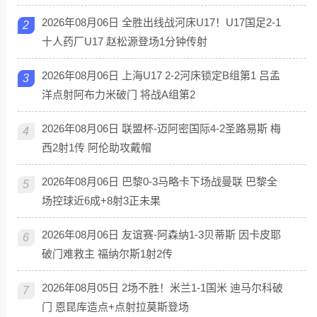
2026年08月06日 全胜出线战河床U17！U17国足2-1
2
十人药厂U17 赵松源登场1分钟传射
2026年08月06日 上海U17 2-2河床锁定B组第1 吕孟
3
洋点射阿布力米破门 将战A组第2
2026年08月06日 联盟杯-迈阿密国际4-2圣路易斯 梅
4
西2射1传 阿伦助攻戴帽
2026年08月06日 巴黎0-3马略卡下场战曼联 巴黎全
5
场控球近6成+8射3正未果
2026年08月06日 友谊赛-阿森纳1-3贝蒂斯 因卡皮耶
6
破门难救主 福纳尔斯1射2传
2026年08月05日 2场不胜！米兰1-1国米 迪马尔科破
7
门 恩昆库造点+点射拉莫斯登场