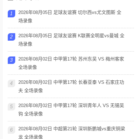
2026年08月05日 足球友谊赛 切尔西vs尤文图斯 全
1
场录像
2026年08月05日 足球友谊赛 K联赛全明星vs曼城 全
2
场录像
2026年08月02日 中甲第17轮 苏州东吴 VS 梅州客家
3
全场录像
2026年08月02日 中甲第17轮 长春亚泰 VS 石家庄功
4
夫 全场录像
2026年08月02日 中甲第17轮 深圳青年人 VS 无锡吴
5
钩 全场录像
2026年08月02日 中超第21轮 深圳新鹏城vs重庆铜梁
6
龙 全场录像