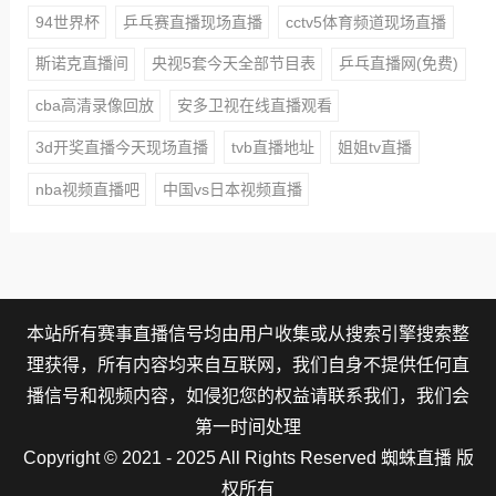
94世界杯
乒乓赛直播现场直播
cctv5体育频道现场直播
斯诺克直播间
央视5套今天全部节目表
乒乓直播网(免费)
cba高清录像回放
安多卫视在线直播观看
3d开奖直播今天现场直播
tvb直播地址
姐姐tv直播
nba视频直播吧
中国vs日本视频直播
本站所有赛事直播信号均由用户收集或从搜索引擎搜索整
理获得，所有内容均来自互联网，我们自身不提供任何直
播信号和视频内容，如侵犯您的权益请联系我们，我们会
第一时间处理
Copyright © 2021 - 2025 All Rights Reserved 蜘蛛直播 版
权所有