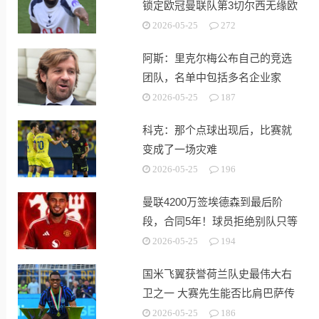
锁定欧冠曼联队第3切尔西无缘欧
战
2026-05-25
272
阿斯：里克尔梅公布自己的竞选
团队，名单中包括多名企业家
2026-05-25
187
科克：那个点球出现后，比赛就
变成了一场灾难
2026-05-25
196
曼联4200万签埃德森到最后阶
段，合同5年！球员拒绝别队只等
红魔
2026-05-25
194
国米飞翼获誉荷兰队史最伟大右
卫之一 大赛先生能否比肩巴萨传
奇
2026-05-25
186