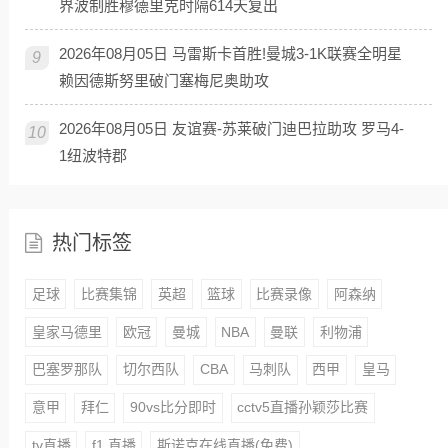
界波制胜穆德里克时隔614天复出
2026年08月05日 马雷斯卡首胜!曼城3-1K联赛全明星
9
赖因德斯努里破门塞梅尼奥助攻
2026年08月05日 友谊赛-苏莱破门迪巴拉助攻 罗马4-
10
1纽波特郡
热门标签
足球
比赛集锦
英超
篮球
比赛录像
阿森纳
皇家马德里
欧冠
曼城
NBA
曼联
利物浦
巴塞罗那队
切尔西队
CBA
马刺队
西甲
皇马
意甲
拜仁
90vs比分即时
cctv5直播孙颖莎比赛
tv直播
f1 直播
斯诺克在线直播(免费)