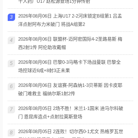
十人药厂U17 赵松源登场1分钟传射
2026年08月06日 上海U17 2-2河床锁定B组第1 吕孟
3
洋点射阿布力米破门 将战A组第2
2026年08月06日 联盟杯-迈阿密国际4-2圣路易斯 梅
4
西2射1传 阿伦助攻戴帽
2026年08月06日 巴黎0-3马略卡下场战曼联 巴黎全
5
场控球近6成+8射3正未果
2026年08月06日 友谊赛-阿森纳1-3贝蒂斯 因卡皮耶
6
破门难救主 福纳尔斯1射2传
2026年08月05日 2场不胜！米兰1-1国米 迪马尔科破
7
门 恩昆库造点+点射拉莫斯登场
2026年08月05日 2连败！切尔西0-1尤文 热格罗瓦世
8