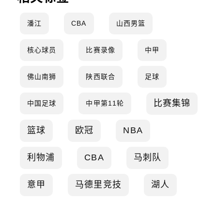
潘江
CBA
山西男篮
核心球员
比赛录像
中甲
佛山南狮
陕西联合
足球
比赛集锦
中国足球
中甲第11轮
篮球
欧冠
NBA
利物浦
CBA
马刺队
意甲
马德里竞技
湖人