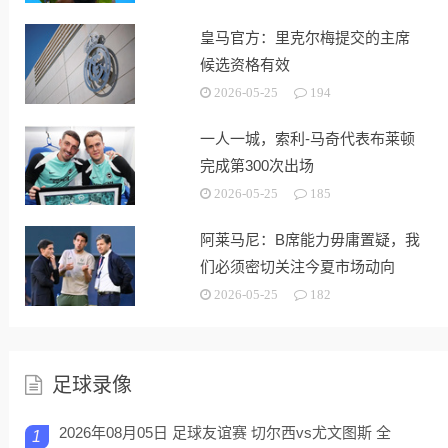
皇马官方：里克尔梅提交的主席
候选资格有效
2026-05-25
194
一人一城，索利-马奇代表布莱顿
完成第300次出场
2026-05-25
185
阿莱马尼：B席能力毋庸置疑，我
们必须密切关注今夏市场动向
2026-05-25
182
足球录像
2026年08月05日 足球友谊赛 切尔西vs尤文图斯 全
1