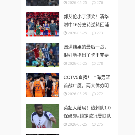
“系统性风险样本”！
2026-05-25
276
郭艾伦小丁颁奖！清华
附中16分史诗逆转回浦
中学 时隔5年夺第15冠
2026-05-25
273
圆满结果的最后一战，
很好地指出了卡里克要
解决的终极问题
2026-05-25
278
CCTV5直播！上海男篮
首战广厦，两大优势明
显，孙铭徽带伤出战！
2026-05-25
272
英超大结局！热刺队1-0
保级5队锁定欧冠曼联队
第3切尔西无缘欧战
2026-05-25
275