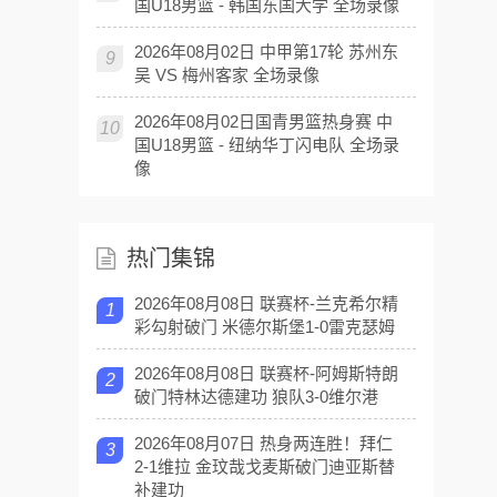
国U18男篮 - 韩国东国大学 全场录像
2026年08月02日 中甲第17轮 苏州东
9
吴 VS 梅州客家 全场录像
2026年08月02日国青男篮热身赛 中
10
国U18男篮 - 纽纳华丁闪电队 全场录
像
热门集锦
2026年08月08日 联赛杯-兰克希尔精
1
彩勾射破门 米德尔斯堡1-0雷克瑟姆
2026年08月08日 联赛杯-阿姆斯特朗
2
破门特林达德建功 狼队3-0维尔港
2026年08月07日 热身两连胜！拜仁
3
2-1维拉 金玟哉戈麦斯破门迪亚斯替
补建功