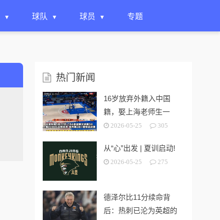
球队
球员
专题
热门新闻
16岁放弃外籍入中国
籍，娶上海老师生一
女，24岁帮上海男篮进
2026-05-25
305
决赛
从“心”出发 | 夏训启动!
2026-05-25
275
德泽尔比11分续命背
后：热刺已沦为英超的