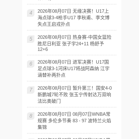
2026年08月07日 无缘决赛！U17上
4
海点球3-4枪手U17 李秋甫、李文博
失点王启戎扑点
2026年08月07日 热身赛-中国女篮险
5
胜尼日利亚 张子宇24+11 杨舒予
12+6
2026年08月07日 进军决赛！U17国
6
足点球3-1河床U17将战阿森纳 江宇
涵替补两扑点
2026年08月07日 暂升第三！国安4-0
7
新鹏城7轮不败 张玉宁传射达万双响
法比奥破门
2026年08月07日 08月07日WNBA常
8
规赛 多伦多节奏 83 - 97 波特兰火焰
集锦