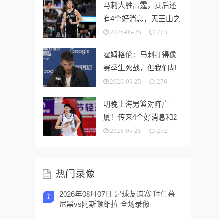
马刺大胜雷霆，赛后还
有4个好消息，天王山之
战奥利尼克要来了
2026-05-25
273
霍姆格伦：马刺打得像
赛季生死战，但我们却
没找到赢球的办法
2026-05-25
276
明晚上海男篮对阵广
厦！传来4个好消息和2
个坏消息，能拿下开门
2026-05-25
272
红
热门录像
2026年08月07日 足球友谊赛 拜仁慕
1
尼黑vs阿斯顿维拉 全场录像