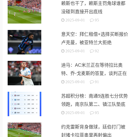
赖斯也干了，赖斯主罚角球谁都
没碰到直接开出底线
2025-09-01
95
意天空：拜仁租借+选择买断报价
卢克曼，被亚特兰大拒绝
2025-09-01
92
迪马：AC米兰正在等待拉比奥
特、乔-戈麦斯的答复，谈判正在
继续
2025-09-01
91
苏超积分榜：南通9连胜七分优势
领跑，南京队第二、镇江队垫底
2025-09-01
95
约克雷斯背身做球，廷伯打门被
封堵卡拉菲奥里再射偏出