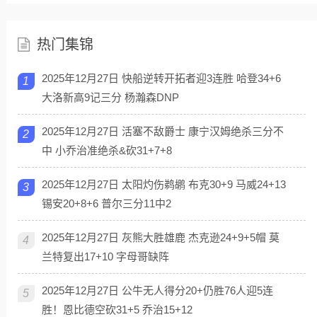
热门集锦
2025年12月27日 快船逆转开拓者迎3连胜 哈登34+6
1
大洛新高9记三分 杨瀚森DNP
2025年12月27日 活塞不敌爵士 康宁汉姆绝杀三分不
2
中 小乔治准绝杀&砍31+7+8
2025年12月27日 太阳灼伤鹈鹕 布克30+9 马威24+13
3
锡安20+8+6 普尔三分11中2
2025年12月27日 灰熊大胜雄鹿 杰克逊24+9+5帽 莫
4
兰特复出17+10 字母哥缺阵
2025年12月27日 公牛无人得分20+仍胜76人迎5连
5
胜！恩比德空砍31+5 乔治15+12