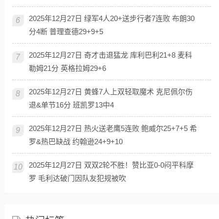
2025年12月27日 绿军4人20+送步行者7连败 布朗30
6
分4断 普理查德29+9+5
2025年12月27日 奇才击退猛龙 库利巴利21+8 麦科
7
勒姆21分 英格拉姆29+6
2025年12月27日 黄蜂7人上双轻取魔术 克尼佩尔伤
8
退&单节16分 班凯罗13中4
2025年12月27日 热火送老鹰5连败 鲍威尔25+7+5 希
9
罗&热巴缺战 约翰逊24+9+10
2025年12月27日 双双2轮不胜！赞比亚0-0闷平科摩
10
罗 毛利达破门因队友犯规被吹