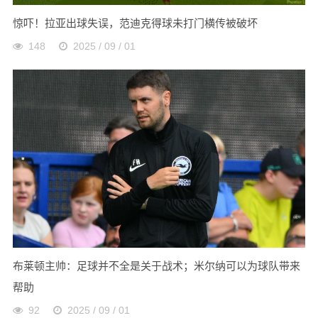
惊吓！拉亚出球失误，范迪克得球未打门横传被破坏
148
2025 / 09 / 01
布莱顿主帅：足球并不全是关于战术；米尔纳可以为球队带来
帮助
92
2025 / 09 / 01