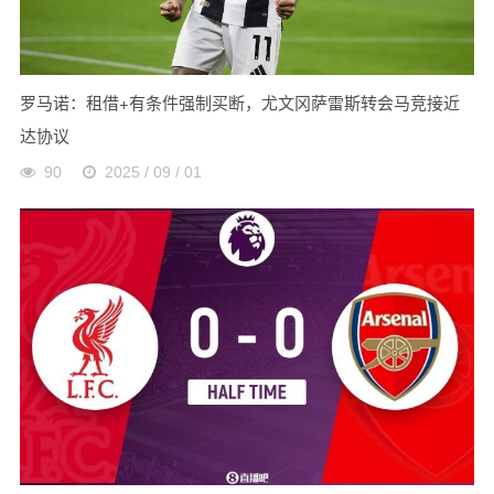
罗马诺：租借+有条件强制买断，尤文冈萨雷斯转会马竞接近
达协议
90
2025 / 09 / 01