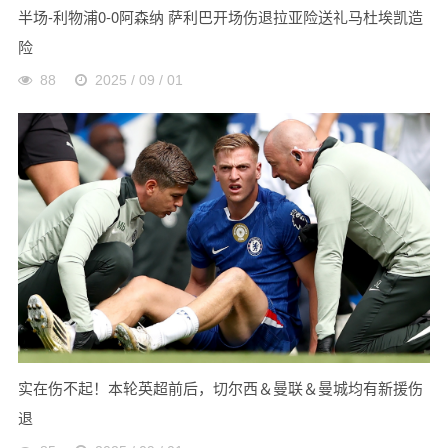
半场-利物浦0-0阿森纳 萨利巴开场伤退拉亚险送礼马杜埃凯造
险
88
2025 / 09 / 01
实在伤不起！本轮英超前后，切尔西＆曼联＆曼城均有新援伤
退