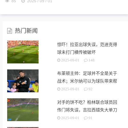
85
2025 / 09 / 01
热门新闻
惊吓！拉亚出球失误，范迪克得
球未打门横传被破坏
2025-09-01
148
布莱顿主帅：足球并不全是关于
战术；米尔纳可以为球队带来帮
助
2025-09-01
92
对手的饼不吃？柏林联合球员回
传门将失误，吉拉西错失大单刀
2025-09-01
91