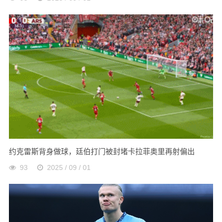
约克雷斯背身做球，廷伯打门被封堵卡拉菲奥里再射偏出
93
2025 / 09 / 01