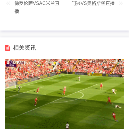
佛罗伦萨VSAC米兰直
门兴VS奥格斯堡直播
播
相关资讯