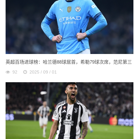
英超百场进球榜：哈兰德88球居首，希勒79球次席，范尼第三
92
2025 / 09 / 01