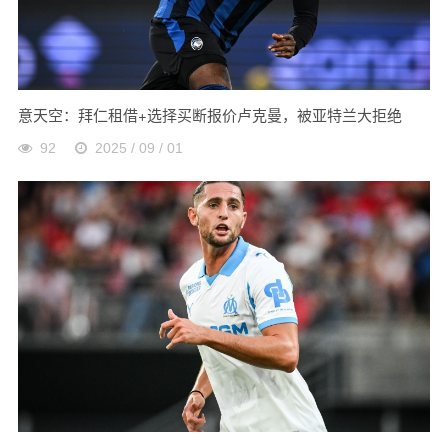
意天空：拜仁租借+选择买断报价卢克曼，被亚特兰大拒绝
92
2025 / 09 / 01