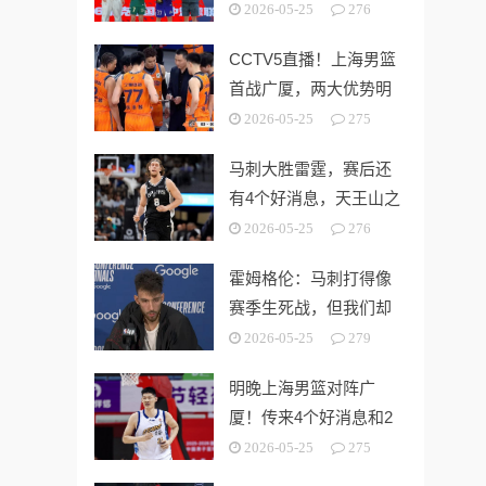
中学 时隔5年夺第15冠
2026-05-25
276
CCTV5直播！上海男篮
首战广厦，两大优势明
显，孙铭徽带伤出战！
2026-05-25
275
马刺大胜雷霆，赛后还
有4个好消息，天王山之
战奥利尼克要来了
2026-05-25
276
霍姆格伦：马刺打得像
赛季生死战，但我们却
没找到赢球的办法
2026-05-25
279
明晚上海男篮对阵广
厦！传来4个好消息和2
个坏消息，能拿下开门
2026-05-25
275
红