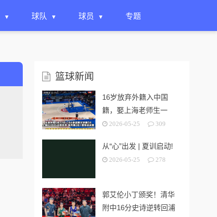
球队
球员
专题
篮球新闻
16岁放弃外籍入中国
籍，娶上海老师生一
女，24岁帮上海男篮进
2026-05-25
309
决赛
从“心”出发 | 夏训启动!
2026-05-25
278
郭艾伦小丁颁奖！清华
附中16分史诗逆转回浦