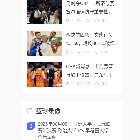
马刺夺G4！卡斯蒂与瓦
塞尔强调防守重要性，
福克斯回应伤势！
2026-05-25
217
西决前四场，文班正负
值+50，场均30+10破纪
录，可亚历山大呢？
2026-05-25
209
CBA新消息！上海男篮
接触王俊杰，广东后卫
加盟福建 山西续约潘江
2026-05-25
219
篮球录像
2026年08月08日 亚洲大学生篮球联
1
赛半决赛 政治大学 VS 早稻田大学
全场录像